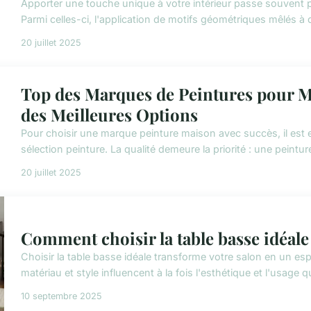
Apporter une touche unique à votre intérieur passe souvent p
Parmi celles-ci, l'application de motifs géométriques mêlés à 
20 juillet 2025
Top des Marques de Peintures pour M
des Meilleures Options
Pour choisir une marque peinture maison avec succès, il est es
sélection peinture. La qualité demeure la priorité : une peintur
20 juillet 2025
Comment choisir la table basse idéale
Choisir la table basse idéale transforme votre salon en un esp
matériau et style influencent à la fois l'esthétique et l'usage 
10 septembre 2025