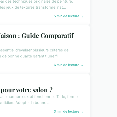
ar des techniques originales de peinture.
des jeux de textures transforme inst...
5 min de lecture →
aison : Guide Comparatif
sentiel d'évaluer plusieurs critères de
e de bonne qualité garantit une fi...
6 min de lecture →
 pour votre salon ?
ace harmonieux et fonctionnel. Taille, forme,
quotidien. Adopter la bonne ...
3 min de lecture →