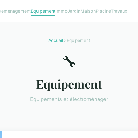
Demenagement
Equipement
Immo
Jardin
Maison
Piscine
Travaux
Accueil
› Equipement
🔧
Equipement
Équipements et électroménager