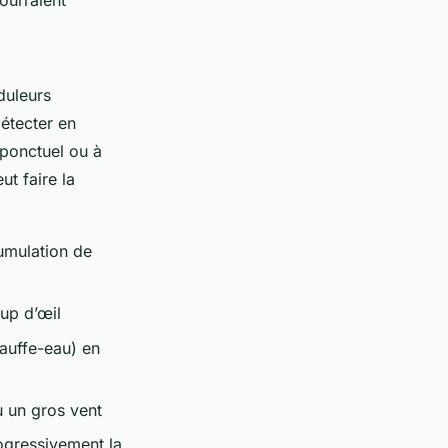
duleurs
étecter en
 ponctuel ou à
t faire la
umulation de
up d’œil
hauffe-eau) en
u un gros vent
rogressivement la