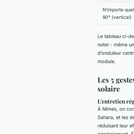
N’importe quel
90° (vertical)
Le tableau ci-d
noter : même un
d’onduleur centr
module.
Les 5 geste
solaire
L'entretien ré
À Nîmes, on con
Sahara, et les 
réduisant leur ef
généralement. Év