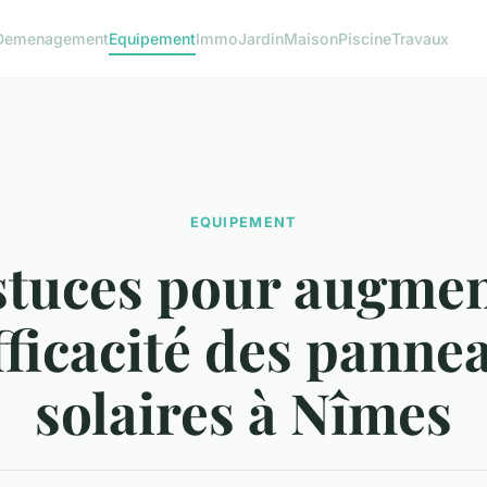
Demenagement
Equipement
Immo
Jardin
Maison
Piscine
Travaux
EQUIPEMENT
stuces pour augme
efficacité des panne
solaires à Nîmes