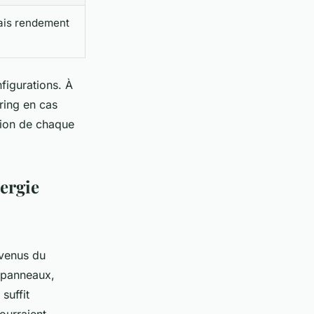
mais rendement
figurations. À
ring en cas
ction de chaque
nergie
 venus du
s panneaux,
suffit
ourraient