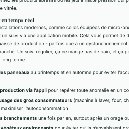
e vitrée.
 en temps réel
installations modernes, comme celles équipées de micro-on
 un suivi via une application mobile. Cela vous permet de d
baisse de production - parfois due à un dysfonctionnement
nché. Un suivi régulier, ça ne mange pas de pain, et ça peu
e long terme.
les panneaux
au printemps et en automne pour éviter l’acc
production via l’appli
pour repérer toute anomalie en un co
l’usage des gros consommateurs
(machine à laver, four, c
 maximiser l’autoconsommation
les branchements
une fois par an, surtout après un orage o
es végétaux environnants
pour éviter qu’ils n’envahissent p