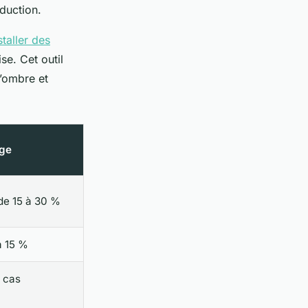
duction.
staller des
e. Cet outil
’ombre et
age
 de 15 à 30 %
à 15 %
f cas