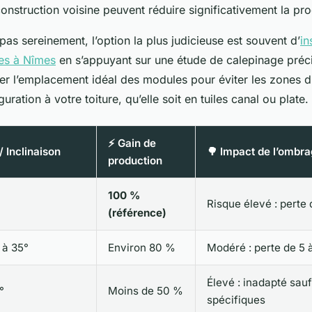
nstruction voisine peuvent réduire significativement la pro
 pas sereinement, l’option la plus judicieuse est souvent d’
in
es à Nîmes
en s’appuyant sur une étude de calepinage précis
er l’emplacement idéal des modules pour éviter les zones d
uration à votre toiture, qu’elle soit en tuiles canal ou plate.
⚡ Gain de
/ Inclinaison
🌳 Impact de l’ombr
production
100 %
Risque élevé : perte
(référence)
 à 35°
Environ 80 %
Modéré : perte de 5 
Élevé : inadapté sau
°
Moins de 50 %
spécifiques