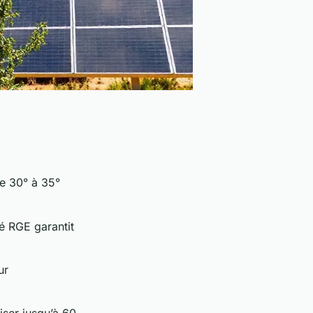
de 30° à 35°
ié RGE garantit
ur