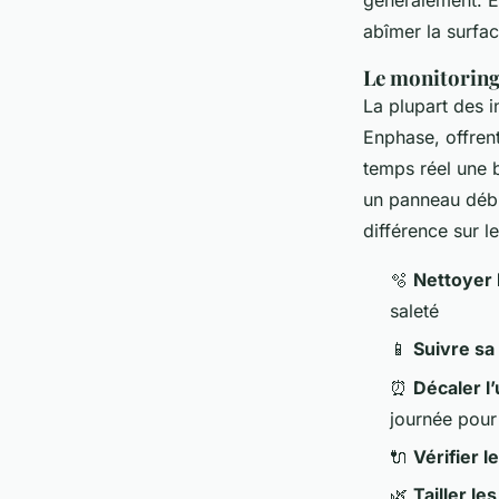
abîmer la surfac
Le monitoring
La plupart des 
Enphase, offrent
temps réel une 
un panneau débra
différence sur l
🫧
Nettoyer 
saleté
📱
Suivre sa 
⏰
Décaler 
journée pour
🔌
Vérifier 
🌿
Tailler l