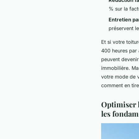
Réduction fa
% sur la factu
Entretien pa
préservent l
Et si votre toitu
400 heures par a
peuvent devenir
immobilière. Mai
votre mode de v
comment en tirer
Optimiser 
les fonda