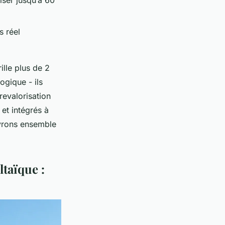
ser jusqu’à 60
s réel
ille plus de 2
ogique - ils
revalorisation
 et intégrés à
uvrons ensemble
taïque :