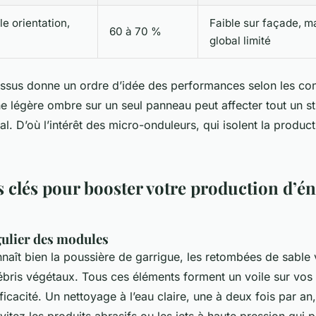
le orientation,
Faible sur façade, 
60 à 70 %
global limité
essus donne un ordre d’idée des performances selon les con
e légère ombre sur un seul panneau peut affecter tout un st
al. D’où l’intérêt des micro-onduleurs, qui isolent la produ
s clés pour booster votre production d’é
gulier des modules
naît bien la poussière de garrigue, les retombées de sable
débris végétaux. Tous ces éléments forment un voile sur vo
ficacité. Un nettoyage à l’eau claire, une à deux fois par an, 
itez les produits abrasifs ou les jets à haute pression qui p