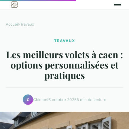
Accueil
›
Travaux
TRAVAUX
Les meilleurs volets à caen :
options personnalisées et
pratiques
Clément
3 octobre 2025
5 min de lecture
C