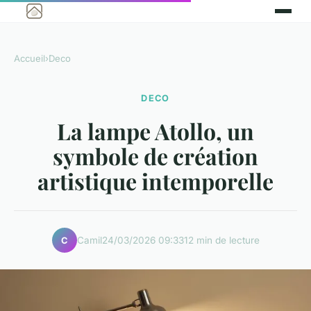
Accueil
›
Deco
DECO
La lampe Atollo, un
symbole de création
artistique intemporelle
Camil
24/03/2026 09:33
12 min de lecture
C