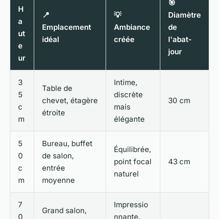
🎯
H
📍
💡
Diamètre
a
Emplacement
Ambiance
de
ut
idéal
créée
l'abat-
e
jour
ur
3
Intime,
Table de
5
discrète
chevet, étagère
30 cm
c
mais
étroite
m
élégante
5
Bureau, buffet
Équilibrée,
0
de salon,
point focal
43 cm
c
entrée
naturel
m
moyenne
7
Impressio
Grand salon,
0
nnante,