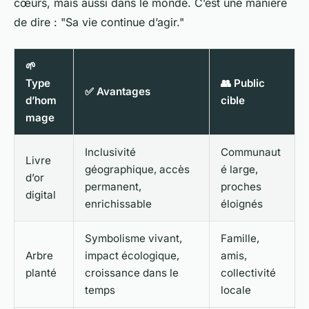
cœurs, mais aussi dans le monde. C’est une manière
de dire : "Sa vie continue d’agir."
🌱
Type
👥 Public
✅ Avantages
d’hom
cible
mage
Inclusivité
Communaut
Livre
géographique, accès
é large,
d’or
permanent,
proches
digital
enrichissable
éloignés
Symbolisme vivant,
Famille,
Arbre
impact écologique,
amis,
planté
croissance dans le
collectivité
temps
locale