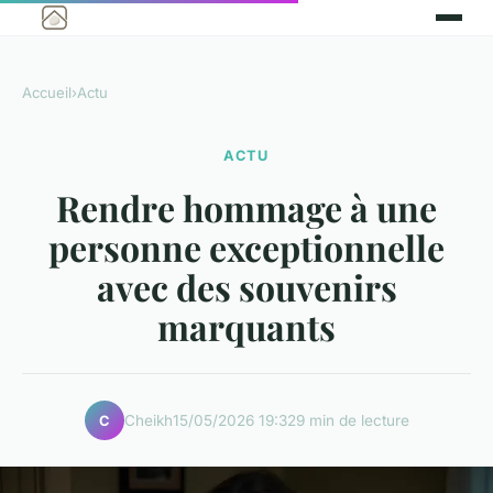
Accueil
›
Actu
ACTU
Rendre hommage à une
personne exceptionnelle
avec des souvenirs
marquants
Cheikh
15/05/2026 19:32
9 min de lecture
C